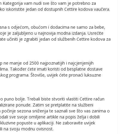
en Kategorija vam nudi sve što vam je potrebno za
 ako iskoristite jedan od dostupnih Cettire kodova vaučera.
korisna s odjećom, obućom i dodacima ne samo za bebe,
koje je zaljubljeno u najnovija modna izdanja. Usrećite
ate učiniti je zgrabiti jedan od službenih Cettire kodova za
p ne manje od 2500 najpoznatijih i najcjenjenijih
odima. Također ćete imati koristi od besplatne dostave
skog programa. Štoviše, uvijek ćete pronaći luksuzne
puno bolje. Trebali biste stvoriti vlastiti Cettire račun
lizirane ponude. Zatim se pretplatite na službeni
da počinje sezona sniženja te saznali sve što vas zanima o
li sve svoje omiljene artikle na popis želja i dobili
uzivne popuste u aplikaciji. Ne zaboravite uvijek
šili na svoju modnu ovisnost.