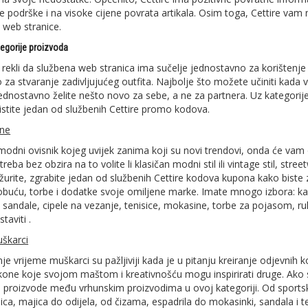
ke podrške i na visoke cijene povrata artikala. Osim toga, Cettire v
 web stranice.
tegorije proizvoda
rekli da službena web stranica ima sučelje jednostavno za korišten
 za stvaranje zadivljujućeg outfita. Najbolje što možete učiniti kada 
dnostavno želite nešto novo za sebe, a ne za partnera. Uz kategorije
istite jedan od službenih Cettire promo kodova.
ne
modni ovisnik kojeg uvijek zanima koji su novi trendovi, onda će vam 
reba bez obzira na to volite li klasičan modni stil ili vintage stil, streetwe
ožurite, zgrabite jedan od službenih Cettire kodova kupona kako biste 
obuću, torbe i dodatke svoje omiljene marke. Imate mnogo izbora: kapu
 sandale, cipele na vezanje, tenisice, mokasine, torbe za pojasom, ruks
taviti .
škarci
je vrijeme muškarci su pažljiviji kada je u pitanju kreiranje odjevnih 
one koje svojom maštom i kreativnošću mogu inspirirati druge. Ako ste
 proizvode među vrhunskim proizvodima u ovoj kategoriji. Od sportske 
ica, majica do odijela, od čizama, espadrila do mokasinki, sandala i te