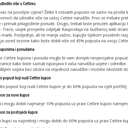
uštedite više u Cettireu
lovac na povoljne cijene? Želite li ostvariti popuste ne samo na prošle 
omoći da uštedite više na vašoj Cettire narudžbi. Prvo se trebate pretp
 i primali prilagođene ponude. Drugo, trebali biste preuzeti aplikaciju
e. Treće, uvijek provjerite odjeljak Rasprodaja na službenoj web strani
h marki. Posljednje, ali ne manje važno, kupujte tijekom posebnih rasp
ja usred sezone kako biste dobili više od 45% popusta na svoju Cetti
 kuponima i ponudama
je Cettire kupona i ponuda moglo bi vam donijeti nevjerojatne popuste
tranice kako biste saznali ispunjava li vaša narudžba uvjete i odredb
diljem svijeta bez obzira na vrijednost narudžbe i možete iskoristiti d
i popust koji nudi Cettire kupon
ni popust koji nudi Cettire kupon je do 60% popusta na cijeli portfelj
upon za nove kupce
ci mogu dobiti najmanje 10% popusta uz pravi Cettire kupon namijen
upon za postojeće kupce
i kupci su najsretniji i mogu dobiti do 60% popusta uz pravi Cettire k