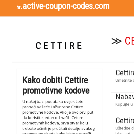
.active-coupon-codes.com
hr
≫
C
Cetti
Kako dobiti Cettire
Umetnite o
promotivne kodove
Nabav
U našoj bazi podataka uvijek ćete
Kupujte u 
pronaći važeće i ažurirane Cettire
promotivne kodove. Ako je ovo prvi put
da koristite jedan od naših Cettire
Cetti
promotivnih kodova, prva stvar koju
Uštedite d
trebate učiniti je pročitati detalje svakog
blagajni.
promotivnog koda kako biste pronašli