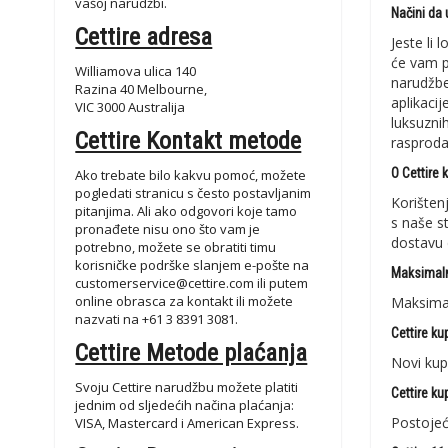
vašoj narudžbi.
Načini da 
Cettire adresa
Jeste li 
će vam p
Williamova ulica 140
narudžbe
Razina 40 Melbourne,
aplikacij
VIC 3000 Australija
luksuzni
Cettire Kontakt metode
rasproda
O Cettire
Ako trebate bilo kakvu pomoć, možete
pogledati stranicu s često postavljanim
Korišten
pitanjima. Ali ako odgovori koje tamo
s naše s
pronađete nisu ono što vam je
dostavu 
potrebno, možete se obratiti timu
korisničke podrške slanjem e-pošte na
Maksimaln
customerservice@cettire.com
ili putem
online obrasca za kontakt ili možete
Maksimal
nazvati na +61 3 8391 3081.
Cettire k
Cettire Metode plaćanja
Novi kup
Svoju Cettire narudžbu možete platiti
Cettire k
jednim od sljedećih načina plaćanja:
Postojeć
VISA, Mastercard i American Express.