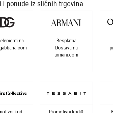
 i ponude iz sličnih trgovina
 elementi na
Besplatna
egabbana.com
Dostava na
p
armani.com
motivni kod
Promotivni kodi0: