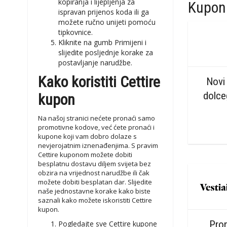
kopiranja i lijepljenja za
Kuponi
ispravan prijenos koda ili ga
možete ručno unijeti pomoću
tipkovnice.
Kliknite na gumb Primijeni i
slijedite posljednje korake za
postavljanje narudžbe.
Kako koristiti Cettire
Novi
dolc
kupon
Na našoj stranici nećete pronaći samo
promotivne kodove, već ćete pronaći i
kupone koji vam dobro dolaze s
nevjerojatnim iznenađenjima. S pravim
Cettire kuponom možete dobiti
besplatnu dostavu diljem svijeta bez
obzira na vrijednost narudžbe ili čak
možete dobiti besplatan dar. Slijedite
naše jednostavne korake kako biste
saznali kako možete iskoristiti Cettire
kupon.
Pro
Pogledajte sve Cettire kupone