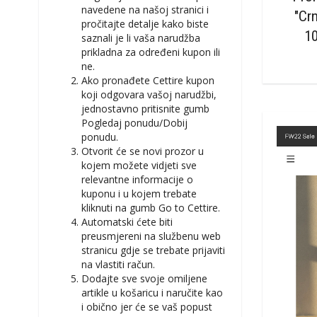
navedene na našoj stranici i
"Crn
pročitajte detalje kako biste
1
saznali je li vaša narudžba
prikladna za određeni kupon ili
ne.
Ako pronađete Cettire kupon
koji odgovara vašoj narudžbi,
jednostavno pritisnite gumb
Pogledaj ponudu/Dobij
ponudu.
Otvorit će se novi prozor u
kojem možete vidjeti sve
relevantne informacije o
kuponu i u kojem trebate
kliknuti na gumb Go to Cettire.
Automatski ćete biti
preusmjereni na službenu web
stranicu gdje se trebate prijaviti
na vlastiti račun.
Dodajte sve svoje omiljene
artikle u košaricu i naručite kao
i obično jer će se vaš popust