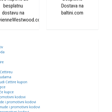
besplatnu
Dostava na
dostavu na
baltini.com
vienneWestwood.com
iv
oda
e
ire
Cettireu
onudama
udi Cettire kupon
upce
eće kupce
romotivni kodovi
ude i promotivni kodovi
nude i promotivni kodovi
 promotivni kodovi