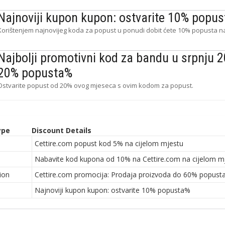
Najnoviji kupon kupon: ostvarite 10% popu
Korištenjem najnovijeg koda za popust u ponudi dobit ćete 10% popusta n
Najbolji promotivni kod za bandu u srpnju 2
20% popusta%
Ostvarite popust od 20% ovog mjeseca s ovim kodom za popust.
ype
Discount Details
n
Cettire.com popust kod 5% na cijelom mjestu
n
Nabavite kod kupona od 10% na Cettire.com na cijelom m
ion
Cettire.com promocija: Prodaja proizvoda do 60% popus
n
Najnoviji kupon kupon: ostvarite 10% popusta%