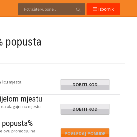
izbornik
% popusta
 licu mjesta.
DOBITI KOD
AUGUST5
ijelom mjestu
 na blagajni na mjestu.
DOBITI KOD
JULY10
% popusta%
ite ovu promociju na
POGLEDAJ PONUDE