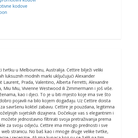
motivne kodove
upon
vrtku u Melbourneu, Australija. Cettire bilježi veliki
h luksuznih modnih marki uključujući Alexander
 Laurent, Prada, Valentino, Alberta Ferretti, Alexandre
a, Miu Miu, Vivienne Westwood ili Zimmermann i još više.
enama, kao i djeci. To je u biti mjesto koje ima sve što
dobro pojavili na bilo kojem događaju. Uz Cettire doista
inu za savršenu koktel zabavu. Cettire je pouzdana, legitimna
željnijih svjetskih dizajnera. Dočekuje vas s elegantnim i
 možete jednostavno filtrirati svoja pretraživanja prema
rtikle za svoju odjeću. Cettire ima mnogo prednosti i sve
vu web stranicu. No baš kao i mnoge druge velike tvrtke,
je i recenzije. Ali ima kupaca koji su se žalili na tim