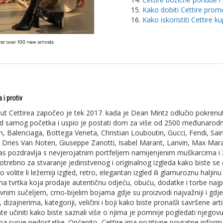
Kako dobiti Cettire pro
Kako iskoristiti Cettire k
a i protiv
ut Cettirea započeo je tek 2017. kada je Dean Mintz odlučio pokrenuti t
d samog početka i uspio je postati dom za više od 2500 međunarodni
 Balenciaga, Bottega Veneta, Christian Louboutin, Gucci, Fendi, Saint
, Dries Van Noten, Giuseppe Zanotti, Isabel Marant, Lanvin, Max Mar
vas pozdravlja s nevjerojatnim portfeljem namijenjenim muškarcima i ž
otrebno za stvaranje jedinstvenog i originalnog izgleda kako biste se 
o volite li ležerniji izgled, retro, elegantan izgled ili glamuroznu halj
na tvrtka koja prodaje autentičnu odjeću, obuću, dodatke i torbe najpo
vnim sučeljem, crno-bijelim bojama gdje su proizvodi najvažniji i gdje
 dizajnerima, kategoriji, veličini i boji kako biste pronašli savršene a
ate učiniti kako biste saznali više o njima je pomnije pogledati njego
ma svoje nedostatke. Općenito, Cettire ima pozitivne povratne informaci