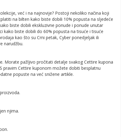
kolekcije, već i na najnovije? Postoji nekoliko načina koji
latiti na bilten kako biste dobili 10% popusta na sljedeće
 kako biste dobili ekskluzivne ponude i ponude unutar
ci kako biste dobili do 60% popusta na tisuće i tisuće
rodaja kao što su Crni petak, Cyber ponedjeljak ili
re narudžbu.
. Morate pažljivo pročitati detalje svakog Cettire kupona
e. S pravim Cettire kuponom možete dobiti besplatnu
odatne popuste na već snižene artikle.
 proizvoda.
jen njima.
upon.