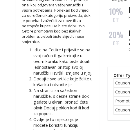
onaj koji odgovara vašoj narudžbi i
10%
vašim potrebama. Ponekad kod vrijedi
za određenu kategoriju proizvoda, dok
OFF
je ponekad važeći ili za nove ili za
postojeće kupce. Da biste dobili svoj
Cettire promotivni kod bez ikakvih
20%
problema, trebali biste slijediti naše
smjernice.
OFF
Idite na Cettire i prijavite se na
svoj račun ili ga kreirajte u
ovom koraku kako biste dobili
jednostavan pristup svojoj
narudžbi i izvršili izmjene u njoj.
Offer T
Dodajte sve artikle koje želite u
Coupo
košaricu i otvorite je.
Na stranici sa sažetkom
Coupo
narudžbe, s desne strane dok
Promot
gledate u ekran, pronaći ćete
okvir Dodaj poklon kod ili kod
Coupo
za popust.
Ovdje je to mjesto gdje
možete koristiti funkciju