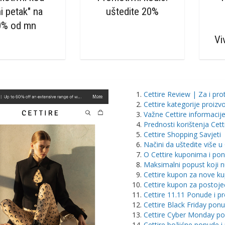
i petak" na
uštedite 20%
0% od mn
Vi
Cettire Review | Za i prot
Cettire kategorije proizv
Važne Cettire informacij
Prednosti korištenja Cett
Cettire Shopping Savjeti
Načini da uštedite više u 
O Cettire kuponima i p
Maksimalni popust koji n
Cettire kupon za nove k
Cettire kupon za postoj
Cettire 11.11 Ponude i p
Cettire Black Friday pon
Cettire Cyber Monday po
Cettire božićne ponude i