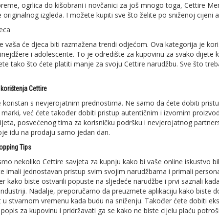
reme, ogrlica do kišobrani i novčanici za još mnogo toga, Cettire M
 originalnog izgleda. I možete kupiti sve što želite po sniženoj cijeni
eca
re vaša će djeca biti razmažena trendi odjećom. Ova kategorija je 
 tinejdžere i adolescente. To je odredište za kupovinu za svako dijete 
ete tako što ćete platiti manje za svoju Cettire narudžbu. Sve što treb
korištenja Cettire
je koristan s nevjerojatnim prednostima. Ne samo da ćete dobiti pristu
h marki, već ćete također dobiti pristup autentičnim i izvornim proizv
vijeta, posvećenog tima za korisničku podršku i nevjerojatnog partner
je idu na prodaju samo jedan dan.
hopping Tips
smo nekoliko Cettire savjeta za kupnju kako bi vaše online iskustvo bilo 
te imali jednostavan pristup svim svojim narudžbama i primali persona
er kako biste ostvarili popuste na sljedeće narudžbe i prvi saznali ka
ndustriji. Nadalje, preporučamo da preuzmete aplikaciju kako biste doda
t u stvarnom vremenu kada budu na sniženju. Također ćete dobiti ekskl
 popis za kupovinu i pridržavati ga se kako ne biste cijelu plaću potro