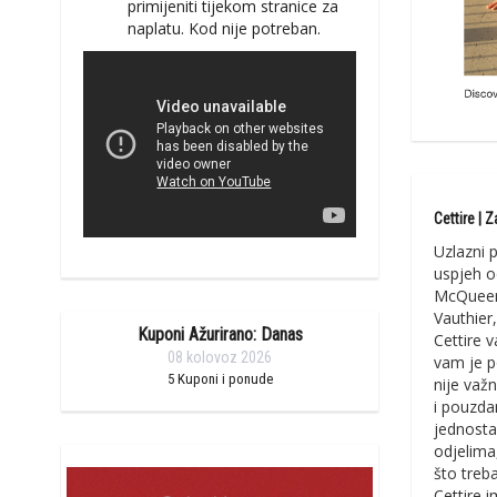
primijeniti tijekom stranice za
naplatu. Kod nije potreban.
Cettire | Z
Uzlazni p
uspjeh o
McQueen,
Vauthier
Kuponi Ažurirano: Danas
Cettire 
08 kolovoz 2026
vam je p
5
Kuponi i ponude
nije važn
i pouzda
jednosta
odjelima,
što treb
Cettire i