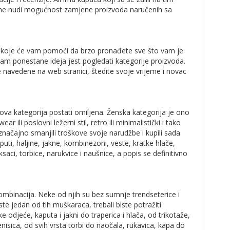
am ne nudi mogućnost zamjene proizvoda naručenih sa
je koje će vam pomoći da brzo pronađete sve što vam je
vam ponestane ideja jest pogledati kategorije proizvoda.
 navedene na web stranici, štedite svoje vrijeme i novac
ova kategorija postati omiljena. Ženska kategorija je ono
ar ili poslovni ležerni stil, retro ili minimalistički i tako
značajno smanjili troškove svoje narudžbe i kupili sada
ti, haljine, jakne, kombinezoni, veste, kratke hlače,
aci, torbice, narukvice i naušnice, a popis se definitivno
kombinacija. Neke od njih su bez sumnje trendseterice i
 jedan od tih muškaraca, trebali biste potražiti
odjeće, kaputa i jakni do traperica i hlača, od trikotaže,
nisica, od svih vrsta torbi do naočala, rukavica, kapa do