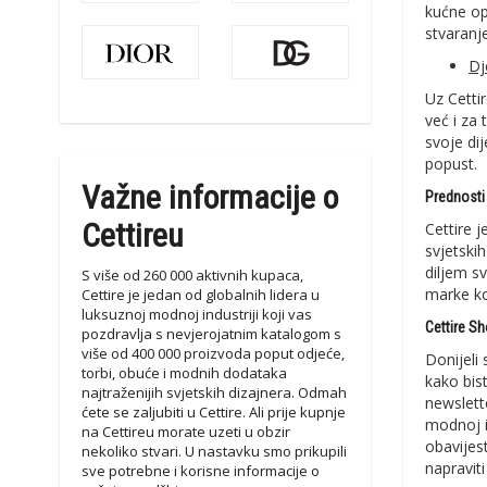
kućne op
stvaranje
Dj
Uz Cetti
već i za
svoje dij
popust.
Važne informacije o
Prednosti 
Cettireu
Cettire 
svjetski
diljem s
S više od 260 000 aktivnih kupaca,
marke ko
Cettire je jedan od globalnih lidera u
luksuznoj modnoj industriji koji vas
Cettire S
pozdravlja s nevjerojatnim katalogom s
više od 400 000 proizvoda poput odjeće,
Donijeli 
torbi, obuće i modnih dodataka
kako bis
najtraženijih svjetskih dizajnera. Odmah
newslett
ćete se zaljubiti u Cettire. Ali prije kupnje
modnoj i
na Cettireu morate uzeti u obzir
obavijes
nekoliko stvari. U nastavku smo prikupili
napraviti
sve potrebne i korisne informacije o