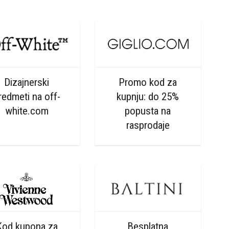
Dizajnerski
Promo kod za
redmeti na off-
kupnju: do 25%
white.com
popusta na
rasprodaje
Kod kupona za
Besplatna