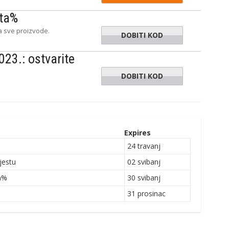
sta%
a sve proizvode.
DOBITI KOD
BLACK10
023.: ostvarite
DOBITI KOD
ELEANA2
Expires
24 travanj
jestu
02 svibanj
ta%
30 svibanj
31 prosinac