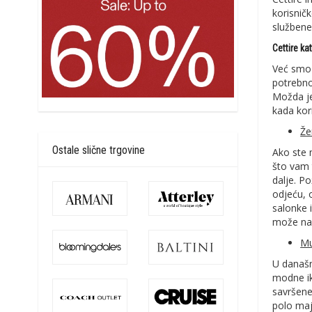
korisnič
službene
Cettire ka
Već smo 
potrebno
Možda je
kada kor
Že
Ostale slične trgovine
Ako ste 
što vam t
dalje. P
odjeću, 
salonke i
može nas
Mu
U današn
modne ik
savršene
polo maj