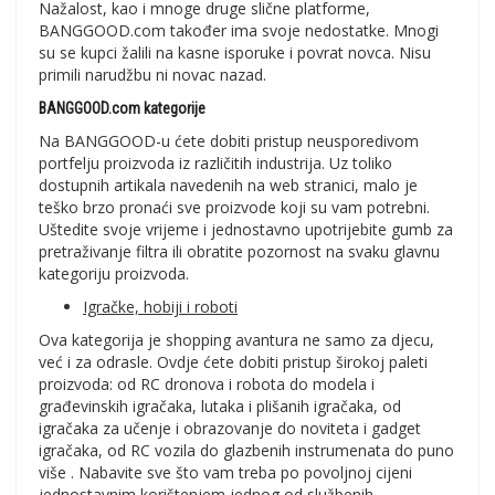
Nažalost, kao i mnoge druge slične platforme,
BANGGOOD.com također ima svoje nedostatke. Mnogi
su se kupci žalili na kasne isporuke i povrat novca. Nisu
primili narudžbu ni novac nazad.
BANGGOOD.com kategorije
Na BANGGOOD-u ćete dobiti pristup neusporedivom
portfelju proizvoda iz različitih industrija. Uz toliko
dostupnih artikala navedenih na web stranici, malo je
teško brzo pronaći sve proizvode koji su vam potrebni.
Uštedite svoje vrijeme i jednostavno upotrijebite gumb za
pretraživanje filtra ili obratite pozornost na svaku glavnu
kategoriju proizvoda.
Igračke, hobiji i roboti
Ova kategorija je shopping avantura ne samo za djecu,
već i za odrasle. Ovdje ćete dobiti pristup širokoj paleti
proizvoda: od RC dronova i robota do modela i
građevinskih igračaka, lutaka i plišanih igračaka, od
igračaka za učenje i obrazovanje do noviteta i gadget
igračaka, od RC vozila do glazbenih instrumenata do puno
više . Nabavite sve što vam treba po povoljnoj cijeni
jednostavnim korištenjem jednog od službenih