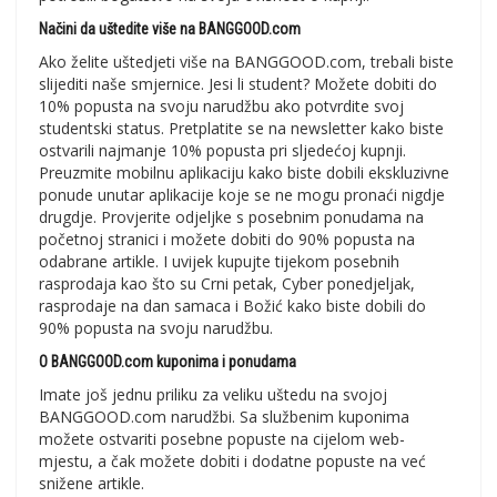
Načini da uštedite više na BANGGOOD.com
Ako želite uštedjeti više na BANGGOOD.com, trebali biste
slijediti naše smjernice. Jesi li student? Možete dobiti do
10% popusta na svoju narudžbu ako potvrdite svoj
studentski status. Pretplatite se na newsletter kako biste
ostvarili najmanje 10% popusta pri sljedećoj kupnji.
Preuzmite mobilnu aplikaciju kako biste dobili ekskluzivne
ponude unutar aplikacije koje se ne mogu pronaći nigdje
drugdje. Provjerite odjeljke s posebnim ponudama na
početnoj stranici i možete dobiti do 90% popusta na
odabrane artikle. I uvijek kupujte tijekom posebnih
rasprodaja kao što su Crni petak, Cyber ​​ponedjeljak,
rasprodaje na dan samaca i Božić kako biste dobili do
90% popusta na svoju narudžbu.
O BANGGOOD.com kuponima i ponudama
Imate još jednu priliku za veliku uštedu na svojoj
BANGGOOD.com narudžbi. Sa službenim kuponima
možete ostvariti posebne popuste na cijelom web-
mjestu, a čak možete dobiti i dodatne popuste na već
snižene artikle.