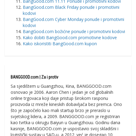
BangGood.com 11.11 Ponude i promotivni kodovi
BangGood.com Black Friday ponude i promotivni
kodovi
BangGood.com Cyber ​​Monday ponude i promotivni
kodovi
BangGood.com božićne ponude i promotivni kodovi
Kako dobiti BangGood.com promotivne kodove
Kako iskoristiti BangGood.com kupon
BANGGOOD.com | Za i protiv
Sa sjedištem u Guangzhou, Kina, BANGGOOD.com
osnovao je 2006. Aaron Chen i jedan je od globalnih
online trgovaca koji daje pristup širokom rasponu
proizvoda iz mreže kineskih dobavljača bez premca. Ono
što je započelo kao mali startup brzo je preraslo u
svjetskog lidera, a 2009. BANGGOOD.com je registriran
kao tvrtka u okrugu Baiyun u Guangzhouu. Godinu dana
kasnije, BANGGOOD.com je uspostavio svoj skladišni i
logistički sustav u SAD-u, a 2012. već je dosegao 10