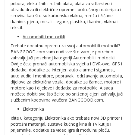
pribora, električnih i ručnih alata, alata za vrtlarstvo i
obradu drva ili električne opreme i potrošnog materijala i
sirovina kao što su karbonska vlakna, mreža i žičane
tkanine, pjena, metali i legure, plastika, tkanine, vlakna i
tekstil.
Automobili i motocikli
Trebate dodatnu opremu za svoj automobil ili motocikl?
BANGGOOD.com vam nudi sve što vam je potrebno
zahvaljujući posebnoj kategoriji Automobili i motocikli.
Ovdje ćete pronaći automobilska svjetla i DVR-ove, GPS i
dodatke, dodatke za interijer, auto alarme i sigurnost,
auto audio i monitore, popravak i održavanje automobila,
dijelove za električna vozila, dodatke za čamce, motore i
motore kao i dijelove i dodatke za motocikle. A sada
možete dobiti sve što želite po sniženoj cijeni zahvaljujući
službenim kodovima vaučera BANGGOOD.com.
Elektronika
Idite u kategoriju Elektronika ako trebate novi 3D printer i
potrošni materijal, sustave kućnog kina ili TV kutije i
prijemnike, dodatke za video igre ili modulnu ploču.