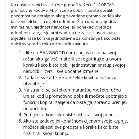
Na našoj stranici uvijek ćete pronaći važeće EUROPCAR
promotivne kodove. Ako ih želite dobiti, morate obratiti
pozornost na detalje svakog navedenog promo koda kako
biste vidjeli koji su uvjeti i odredbe. Šifra obično vrijedi za
minimalnu vrijednost narudžbe, ali ponekad vrijedi za
određenu kategoriju proizvoda, a ne za cijeli asortiman.
Slijedite naše korake jednostavne za korištenje kako biste
dobili svoj kod u roku od nekoliko minuta.
Idite na BANGGOOD.com i prijavite se na svoj
račun ako ga već imate ili se registrirajte u ovom
koraku kako biste dobili jednostavan pristup svojoj
narudžbi i izvršili sve dodatne izmjene.
Dodajte sve artikle koje želite kupiti u košaricu i
otvorite je.
Na stranici sa sažetkom narudžbe možete ručno
unijeti kod u promotivno polje ili možete upotrijebiti
funkciju kopiraj-zalijepi da biste ga ispravno prenijeli
od početka.
Primijenite kod kako biste aktivirali svoj popust.
Ako ste zadovoljni konačnom cijenom svoje kupnje,
možete slijediti sve preostale korake kako biste
finalizirali svoju kupnju.