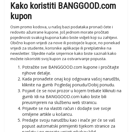
Kako koristiti BANGGOOD.com
kupon
Osim promo kodova, u našoj bazi podataka pronaći ćete i
redovito ažurirane kupone. Još jednom morate pročitati
pojedinosti svakog kupona kako biste vidjeli koji su zahtjevi.
Obično kupon vrijedi za nove ili postojeće kupce, no ponekad
vrijedi za studente, korisnike aplikacije ili pretplatnike na
newsletter. Slijedite naše smjernice kako biste saznali kako
možete iskoristiti svoj kupon za ostvarivanje popusta.
Potražite sve BANGGOOD.com kupone i pročitajte
njihove detalje.
Kada pronađete onaj koji odgovara vašoj narudžbi,
kliknite na gumb Pogledaj ponudu/Dobij ponudu.
Pojavit će se novi prozor u kojem trebate kliknuti na
gumb Idi na BANGGOOD.com kako biste bili
preusmjereni na službenu web stranicu.
Prijavite se na vlastiti račun i dodajte sve svoje
omiljene artikle u košaricu.
Predajte svoju narudžbu kao i inače jer će se vaš
popust automatski primijeniti tijekom stranice za
naplatu i ne morate unijeti nikakav kôd.