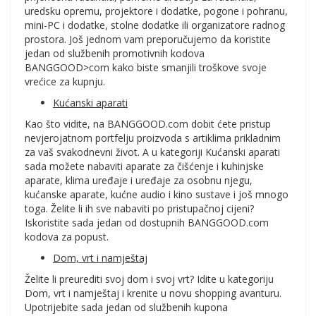
uredsku opremu, projektore i dodatke, pogone i pohranu,
mini-PC i dodatke, stolne dodatke ili organizatore radnog
prostora. Još jednom vam preporučujemo da koristite
jedan od službenih promotivnih kodova
BANGGOOD>com kako biste smanjili troškove svoje
vrećice za kupnju.
Kućanski aparati
Kao što vidite, na BANGGOOD.com dobit ćete pristup
nevjerojatnom portfelju proizvoda s artiklima prikladnim
za vaš svakodnevni život. A u kategoriji Kućanski aparati
sada možete nabaviti aparate za čišćenje i kuhinjske
aparate, klima uređaje i uređaje za osobnu njegu,
kućanske aparate, kućne audio i kino sustave i još mnogo
toga. Želite li ih sve nabaviti po pristupačnoj cijeni?
Iskoristite sada jedan od dostupnih BANGGOOD.com
kodova za popust.
Dom, vrt i namještaj
Želite li preurediti svoj dom i svoj vrt? Idite u kategoriju
Dom, vrt i namještaj i krenite u novu shopping avanturu.
Upotrijebite sada jedan od službenih kupona