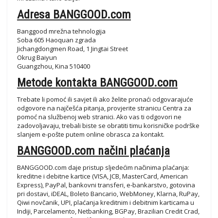
Adresa BANGGOOD.com
Banggood mrežna tehnologija
Soba 605 Haoquan zgrada
Jichangdongmen Road, 1 Jingtai Street
Okrug Baiyun
Guangzhou, Kina 510400
Metode kontakta BANGGOOD.com
Trebate li pomoć ili savjet ili ako želite pronaći odgovarajuće
odgovore na najčešća pitanja, provjerite stranicu Centra za
pomoć na službenoj web stranici. Ako vas ti odgovori ne
zadovoljavaju, trebali biste se obratiti timu korisničke podrške
slanjem e-pošte putem online obrasca za kontakt.
BANGGOOD.com načini plaćanja
BANGGOOD.com daje pristup sljedećim načinima plaćanja:
kreditne i debitne kartice (VISA, JCB, MasterCard, American
Express), PayPal, bankovni transferi, e-bankarstvo, gotovina
pri dostavi, iDEAL, Boleto Bancario, WebMoney, Klarna, RuPay,
Qiwi novčanik, UPI, plaćanja kreditnim i debitnim karticama u
Indiji, Parcelamento, Netbanking, BGPay, Brazilian Credit Crad,