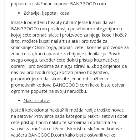
popuste uz službene kupone BANGGOOD.com.
Zdravlje, ljepota i kosa
Imate li određenu beauty rutinu? Jeste li znali da vas
BANGGOOD.com pozdravlja posebnom kategorijom u
kojoj ćete pronaći alate i proizvode za njegu kose i kože?
Ili to, možete kupiti nail art i alate i proizvode za
šminkanje? Osim toga, pronaći ćete i korisne proizvode za
zube i usta, kao i aparate za brijanje i depilaciju. Povrh
svega ovoga, također ćete dobiti pristup kozmetičkoj
opremi i proizvodima za njegu zdravlja. Zbog činjenice da
nas ovi proizvodi mogu koštati pravo bogatstvo,
preporučujemo da iskoristite jedan od službenih
promotivnih kodova BANGGOOD.com kako biste ostvarili
ogromne popuste na svoju narudžbu.
Nakit i satovi
Jeste li kolekcionar nakita? Ili možda radije trošite novac
na satove? Provjerite sada kategoriju Nakit i satovi i dobit
ćete pristup finom nakitu te satovima i dodacima za
satove za muškarce i žene. Iskoristite službene kodove
vaučera BANGGOOD.com kako biste ostvarili velike