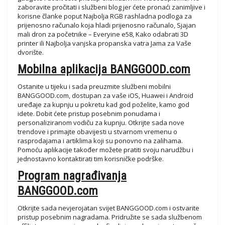
zaboravite pročitati i službeni blog jer ćete pronaći zanimljive i
korisne članke poput Najbolja RGB rashladna podloga za
prijenosno računalo koja hladi prijenosno računalo, Sjajan
mali dron za početnike – Everyine e58, Kako odabrati 3D
printer ili Najbolja vanjska propanska vatra Jama za Vaše
dvorište.
Mobilna aplikacija BANGGOOD.com
Ostanite u tijeku i sada preuzmite službeni mobilni
BANGGOOD.com, dostupan za vaše iOS, Huawei i Android
uređaje za kupnju u pokretu kad god poželite, kamo god
idete. Dobit ćete pristup posebnim ponudama i
personaliziranom vodiču za kupnju. Otkrijte sada nove
trendove i primajte obavijesti u stvarnom vremenu o
rasprodajama i artiklima koji su ponovno na zalihama.
Pomoću aplikacije također možete pratiti svoju narudžbu i
jednostavno kontaktirati tim korisničke podrške.
Program nagrađivanja
BANGGOOD.com
Otkrijte sada nevjerojatan svijet BANGGOOD.com i ostvarite
pristup posebnim nagradama. Pridružite se sada službenom