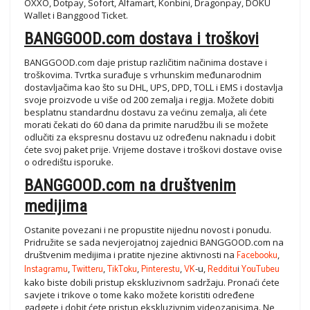
OXXO, Dotpay, Sofort, Alfamart, Konbini, Dragonpay, DOKU
Wallet i Banggood Ticket.
BANGGOOD.com dostava i troškovi
BANGGOOD.com daje pristup različitim načinima dostave i
troškovima. Tvrtka surađuje s vrhunskim međunarodnim
dostavljačima kao što su DHL, UPS, DPD, TOLL i EMS i dostavlja
svoje proizvode u više od 200 zemalja i regija. Možete dobiti
besplatnu standardnu ​​dostavu za većinu zemalja, ali ćete
morati čekati do 60 dana da primite narudžbu ili se možete
odlučiti za ekspresnu dostavu uz određenu naknadu i dobit
ćete svoj paket prije. Vrijeme dostave i troškovi dostave ovise
o odredištu isporuke.
BANGGOOD.com na društvenim
medijima
Ostanite povezani i ne propustite nijednu novost i ponudu.
Pridružite se sada nevjerojatnoj zajednici BANGGOOD.com na
društvenim medijima i pratite njezine aktivnosti na
Facebooku
,
Instagramu
,
Twitteru
,
TikToku
,
Pinterestu
,
VK
-u,
Redditu
i
YouTubeu
kako biste dobili pristup ekskluzivnom sadržaju. Pronaći ćete
savjete i trikove o tome kako možete koristiti određene
gadgete i dobit ćete pristup ekskluzivnim videozapisima. Ne