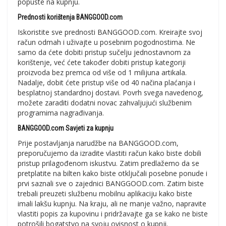
popuste na kupnju.
Prednosti korištenja BANGGOOD.com
Iskoristite sve prednosti BANGGOOD.com. Kreirajte svoj
račun odmah i uživajte u posebnim pogodnostima. Ne
samo da ćete dobiti pristup sučelju jednostavnom za
korištenje, već ćete također dobiti pristup kategoriji
proizvoda bez premca od više od 1 milijuna artikala.
Nadalje, dobit ćete pristup više od 40 načina plaćanja i
besplatnoj standardnoj dostavi. Povrh svega navedenog,
možete zaraditi dodatni novac zahvaljujući službenim
programima nagrađivanja.
BANGGOOD.com Savjeti za kupnju
Prije postavljanja narudžbe na BANGGOOD.com,
preporučujemo da izradite vlastiti račun kako biste dobili
pristup prilagođenom iskustvu. Zatim predlažemo da se
pretplatite na bilten kako biste otključali posebne ponude i
prvi saznali sve o zajednici BANGGOOD.com. Zatim biste
trebali preuzeti službenu mobilnu aplikaciju kako biste
imali lakšu kupnju. Na kraju, ali ne manje važno, napravite
vlastiti popis za kupovinu i pridržavajte ga se kako ne biste
potrošili bogatstvo na svoju ovisnost o kupnji.