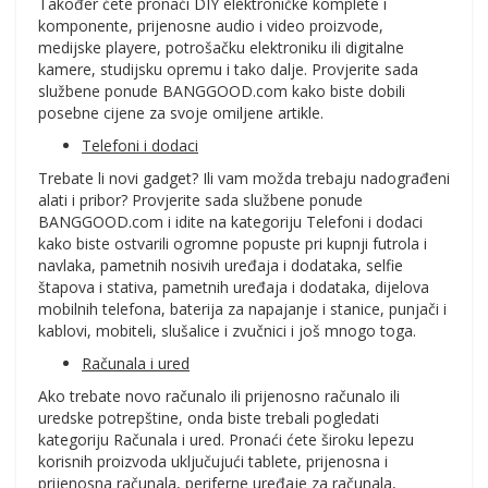
Također ćete pronaći DIY elektroničke komplete i
komponente, prijenosne audio i video proizvode,
medijske playere, potrošačku elektroniku ili digitalne
kamere, studijsku opremu i tako dalje. Provjerite sada
službene ponude BANGGOOD.com kako biste dobili
posebne cijene za svoje omiljene artikle.
Telefoni i dodaci
Trebate li novi gadget? Ili vam možda trebaju nadograđeni
alati i pribor? Provjerite sada službene ponude
BANGGOOD.com i idite na kategoriju Telefoni i dodaci
kako biste ostvarili ogromne popuste pri kupnji futrola i
navlaka, pametnih nosivih uređaja i dodataka, selfie
štapova i stativa, pametnih uređaja i dodataka, dijelova
mobilnih telefona, baterija za napajanje i stanice, punjači i
kablovi, mobiteli, slušalice i zvučnici i još mnogo toga.
Računala i ured
Ako trebate novo računalo ili prijenosno računalo ili
uredske potrepštine, onda biste trebali pogledati
kategoriju Računala i ured. Pronaći ćete široku lepezu
korisnih proizvoda uključujući tablete, prijenosna i
prijenosna računala, periferne uređaje za računala,