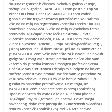
milijuna registriranih članova. Nekoliko godina kasnije,
točnije 2015. godine, BANGGOOD.com postaje Top 50
Brands in China. Danas je BANGGOOD.com vodeći
globalni online trgovac izravno potrošačima koji sažima
više od 66 milijuna registriranih korisnika i preko 100.000
pouzdanih dobavljača. S više od milijun visokokvalitetnih
proizvoda uključujući potrošačku elektroniku, alate,
kućanske aparate i odjeću, BANGGOOD.com ima vjerne
kupce u Sjevernoj Americi, Europi, azijsko-pacifičkoj regiji,
Južnoj Americi i na Bliskom istoku. Još uvijek sumnjate da
je BANGGOOD.com vaše odredište za kupovinu najnovijih
gadgeta? Ili zbog vaše strasti prema modi? Što ako vam
kažemo da je tvrtka korisna s mnogim profesionalcima.
Dočekuje vas s intuitivnim i detaljnim sučeljem na kojem
možete jednostavno pronaći sve što vam je potrebno za
vašu svakodnevnu rutinu ili za vaše hobije zahvaljujući
gumbu za napredno pretraživanje. Osim toga, uz
BANGGOOD.com dobit ćete pristup brzoj i praktičnoj
isporuci od vrata do vrata i više od 40 načina plaćanja
uključujući PayPal i gotovinu pri dostavi. Povrh svega
navedenog, dobit ćete pristup do 37 inozemnih skladišta i
timu za korisničku podršku koji radi 24 sata dnevno.