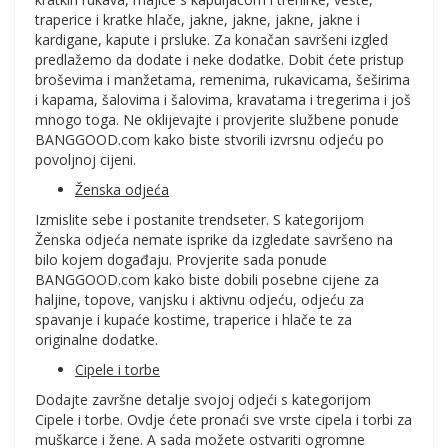
traperice i kratke hlače, jakne, jakne, jakne, jakne i
kardigane, kapute i prsluke. Za konačan savršeni izgled
predlažemo da dodate i neke dodatke. Dobit ćete pristup
broševima i manžetama, remenima, rukavicama, šeširima
i kapama, šalovima i šalovima, kravatama i tregerima i još
mnogo toga. Ne oklijevajte i provjerite službene ponude
BANGGOOD.com kako biste stvorili izvrsnu odjeću po
povoljnoj cijeni.
Ženska odjeća
Izmislite sebe i postanite trendseter. S kategorijom
Ženska odjeća nemate isprike da izgledate savršeno na
bilo kojem događaju. Provjerite sada ponude
BANGGOOD.com kako biste dobili posebne cijene za
haljine, topove, vanjsku i aktivnu odjeću, odjeću za
spavanje i kupaće kostime, traperice i hlače te za
originalne dodatke.
Cipele i torbe
Dodajte završne detalje svojoj odjeći s kategorijom
Cipele i torbe. Ovdje ćete pronaći sve vrste cipela i torbi za
muškarce i žene. A sada možete ostvariti ogromne