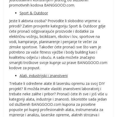
promotivnih kodova BANGGOOD.com.
Sport & Outdoor
Jeste li aktivna osoba? Provodite li slobodno vrijeme u
prirodi? Zatim provjerite kategoriju Sport & Outdoor gdje
ćete pronaći odgovarajuće proizvode i dodatke za
električnu vožnju, biciklizam, ribolov i lov, sportove na
vodi, kampiranje, planinarenje i penjanje te večer za
zimske sportove. Također ćete pronaći sve što vam je
potrebno za vaše fitness vježbe i body building kao i
kvalitetnu odjeću i obuću. A sada možete značajno
smanjiti troškove svoje kupnje uz prave BANGGOOD.com
kodove za popust.
Alati, industrijski i znanstveni
Trebate li određene alate ili lasersku opremu za svoj DIY
projekt? Ili možda imate vlastiti znanstveni laboratorij i
trebate neke zalihe i pribor? Pronaći ćete ih sve i još više u
kategoriji alata, industrije i znanosti. Iskoristite sada jedan
od službenih BANGGOOD.com kupona za posebne
popuste pri kupnji profesionalnih alata, instrumenata za
mjerenje i analizu, laserske opreme, alatnih strojeva i