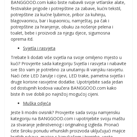
BANGGOOD.com kako biste nabavili svoje vrtlarske alate,
festivalske prigode i potrepštine za zabave, kućni tekstil,
potrepštine za kućne ljubimce, pribor za kuhinju,
blagovaonicu, bar i kupaonicu, namještaj, pa čak i
potrepštine za hranjenje, obuku za nošenje pelena i
toalet, bebe i proizvodi za njegu djece, sigurnosna
oprema itd.
Svjetla i rasvjeta
Trebate li dodati više svjetla na svoje omiljeno mjesto u
kući? Provjerite sada kategoriju Svjetla i rasvjeta i nabavite
sve što vam je potrebno za unutarnju ili vanjsku rasvjetu.
Naći ćete LED žarulje i cijevi, LED trake, pametna svjetla i
druge korisne rasvjetne dodatke. Upotrijebite sada jedan
od dostupnih kodova vaučera BANGGOOD.com kako
biste ih sve dobili po najnižoj mogućoj cijeni.
Muška odjeća
Jeste li modni ovisnik? Provjerite sada svoju namjensku
kategoriju na BANGGOOD.com i upotrijebite svoju maštu
za stvaranje jedinstvenog i originalnog izgleda. Pronaći
ćete široku ponudu vrhunskih proizvoda uključujući majice
kratkih rukava, majice s kapuljačom i trenirke, veste,