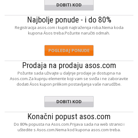
DOBITI KOD
VIBEY20
Najbolje ponude - i do 80%
Registracija asos.com i kupiti najtraženija roba.Nema koda
kupona Ásos treba.Požurite naručiti odmah.
POGLEDAJ PONUDE
Prodaja na prodaju asos.com
Požurite sada uživajte u daljnje prodaje je dostupna na
Asos.com.Za kupnju elemente koji vam se sviđa i ne zaboravite
dodati Ásos kupon prilikom postavljanja vaše narudžbe.
DOBITI KOD
OPDEALS
Konačni popust asos.com
Do 80% popusta na Asos.com.Prijava sada na web stranici i
uštedite s Asos.com.Nema kod kupona asos.com treba.