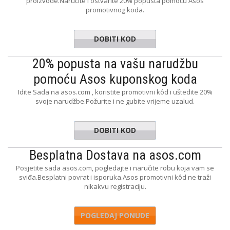
proizvode.Naručite i ostvarite 20% popusta pomoću Asos
promotivnog koda.
DOBITI KOD
YAY20
20% popusta na vašu narudžbu
pomoću Asos kuponskog koda
Idite Sada na asos.com , koristite promotivni kôd i uštedite 20%
svoje narudžbe.Požurite i ne gubite vrijeme uzalud.
DOBITI KOD
20PLS
Besplatna Dostava na asos.com
Posjetite sada asos.com, pogledajte i naručite robu koja vam se
sviđa.Besplatni povrat i isporuka.Asos promotivni kôd ne traži
nikakvu registraciju.
POGLEDAJ PONUDE