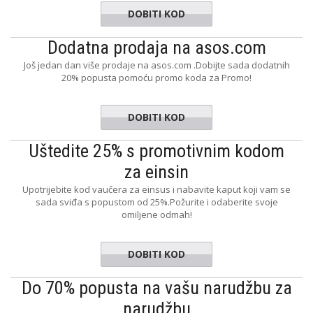
DOBITI KOD
ESTYLES
Dodatna prodaja na asos.com
Još jedan dan više prodaje na asos.com .Dobijte sada dodatnih
20% popusta pomoću promo koda za Promo!
DOBITI KOD
LESAVES
Uštedite 25% s promotivnim kodom
za einsin
Upotrijebite kod vaučera za einsus i nabavite kaput koji vam se
sada sviđa s popustom od 25%.Požurite i odaberite svoje
omiljene odmah!
DOBITI KOD
WARM
Do 70% popusta na vašu narudžbu za
narudžbu