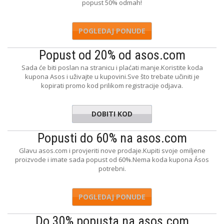
popust 50% odmah!
POGLEDAJ PONUDE
Popust od 20% od asos.com
Sada će biti poslan na stranicu i plaćati manje.Koristite koda
kupona Asos i uživajte u kupovini.Sve što trebate učiniti je
kopirati promo kod prilikom registracije odjava.
DOBITI KOD
URFEARS
Popusti do 60% na asos.com
Glavu asos.com i provjeriti nove prodaje.Kupiti svoje omiljene
proizvode i imate sada popust od 60%.Nema koda kupona Ásos
potrebni.
POGLEDAJ PONUDE
Do 30% popusta na asos.com