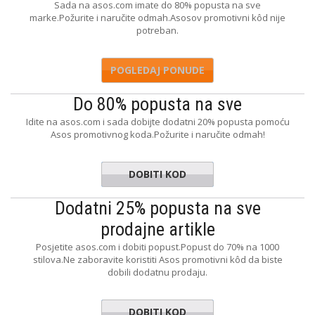
Sada na asos.com imate do 80% popusta na sve
marke.Požurite i naručite odmah.Asosov promotivni kôd nije
potreban.
POGLEDAJ PONUDE
Do 80% popusta na sve
Idite na asos.com i sada dobijte dodatni 20% popusta pomoću
Asos promotivnog koda.Požurite i naručite odmah!
DOBITI KOD
RIYAY21
Dodatni 25% popusta na sve
prodajne artikle
Posjetite asos.com i dobiti popust.Popust do 70% na 1000
stilova.Ne zaboravite koristiti Asos promotivni kôd da biste
dobili dodatnu prodaju.
DOBITI KOD
PERSALE