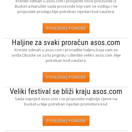
Krenite odmah u asos.com i provjerite nove proizvode iz
Bucket-a.Naručite sada proizvode koji vam se sviđaju i ne
propustite prodaju.Nije potreban nijedan kod vaučera.
POGLEDAJ PONUDE
Haljine za svaki proračun asos.com
Krenite odmah u asos.com i pronađite haljinu koja vam se
sviđa.Obucite se za tu prigodu i uštedite veliko asos.com .Nije
potreban kod vaučera.
POGLEDAJ PONUDE
Veliki festival se bliži kraju asos.com
Sada naprijed asos.com i ne propustite najbolje cijene na
bucket-u.Nije potreban nijedan promotivni kod.
POGLEDAJ PONUDE