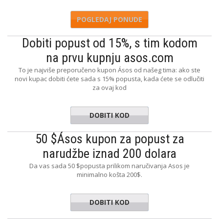
POGLEDAJ PONUDE
Dobiti popust od 15%, s tim kodom
na prvu kupnju asos.com
To je najviše preporučeno kupon Ásos od našeg tima: ako ste
novi kupac dobiti ćete sada s 15% popusta, kada ćete se odlučiti
za ovaj kod
DOBITI KOD
OSNEW15
50 $Ásos kupon za popust za
narudžbe iznad 200 dolara
Da vas sada 50 $popusta prilikom naručivanja Asos je
minimalno košta 200$.
DOBITI KOD
VACAY50