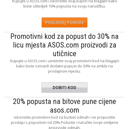
Kupujte u ASOS.com i iskoristite ovaj kupon na blagajni kako
biste uštedjeli 10% popusta na svoju narudžbu.
POGLEDAJ PONUDE
Promotivni kod za popust do 30% na
licu mjesta ASOS.com proizvodi za
utičnice
Kupujte u ASOS.com i umetnite ovaj promotivni kod na blagajni
kako biste ostvarili dodatni popust do 30% na artikle na
prodajnom mjestu.
DOBITI KOD
REVEAL
20% popusta na bitove pune cijene
asos.com
Iskoristite promotivni kod za bucket odmah i ne propustite
prodaju s popustom od 20%.Požurite i naručite svoje omiljene
proizvode odmah.