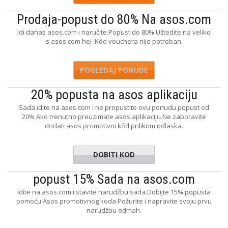
Prodaja-popust do 80% Na asos.com
Idi danas asos.com i naručite.Popust do 80%.Uštedite na veliko
s asos.com hej .Kôd vouchera nije potreban.
POGLEDAJ PONUDE
20% popusta na asos aplikaciju
Sada idite na asos.com i ne propustite ovu ponudu.popust od
20% Ako trenutno preuzimate asos aplikaciju.Ne zaboravite
dodati asos promotivni kôd prilikom odlaska.
DOBITI KOD
SOSCREW
popust 15% Sada na asos.com
Idite na asos.com i stavite narudžbu sada.Dobijte 15% popusta
pomoću Asos promotivnog koda.Požurite i napravite svoju prvu
narudžbu odmah.