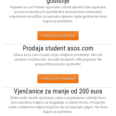
godišnje
Prijavite se za Premier isporuke i učiniti sljedeći dan isporuke,
precizna dostava ili standardna dostava bez minimalne
vrijednosti narudžbe za uporabu tijekom cijele godine.Ne Ásos
kupon je potrebno.
POGLEDAJ PONUDE
Prodaja student asos.com
Glavu asos.com i kupiti svoje omiljene predmete. Ako ste
student, možete čak i koristiti dodatnih 10% popusta. Ne
propustite ponudu i požurite!
POGLEDAJ PONUDE
Vjenčanice za manje od 200 eura
Želite imati vlastiti vjenčanje samo s prijateljima i obitelji?Ásos
ima savršenu haljinu za događaje u vašem životu. Provjerite
sada i odaberite haljinu koja čini da se osjećate sjajno. Ne Ásos
kupon je potrebno.