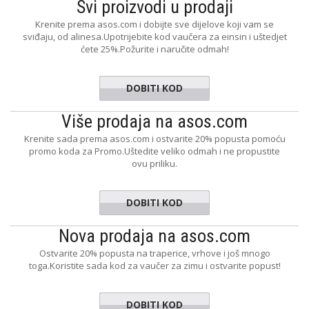
Svi proizvodi u prodaji
Krenite prema asos.com i dobijte sve dijelove koji vam se
sviđaju, od alinesa.Upotrijebite kod vaučera za einsin i uštedjet
ćete 25%.Požurite i naručite odmah!
DOBITI KOD
OMETEAM
Više prodaja na asos.com
Krenite sada prema asos.com i ostvarite 20% popusta pomoću
promo koda za Promo.Uštedite veliko odmah i ne propustite
ovu priliku.
DOBITI KOD
ORESALE
Nova prodaja na asos.com
Ostvarite 20% popusta na traperice, vrhove i još mnogo
toga.Koristite sada kod za vaučer za zimu i ostvarite popust!
DOBITI KOD
NEWFIT